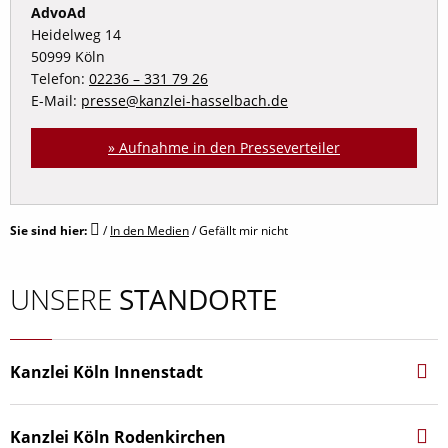
AdvoAd
Heidelweg 14
50999 Köln
Telefon:
02236 – 331 79 26
E-Mail:
presse@kanzlei-hasselbach.de
» Aufnahme in den Presseverteiler
Sie sind hier:
/
In den Medien
/
Gefällt mir nicht
UNSERE
STANDORTE
Kanzlei Köln Innenstadt
Hohenstaufen­ring 44‑46
50674 Köln
Kanzlei Köln Rodenkirchen