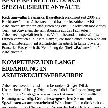
BESTE BETREUUNG DURCH
SPEZIALISIERTE ANWÄLTE
Rechtsanwältin Franziska Hasselbach
praktiziert seit 2006 als
Rechtsanwältin im Arbeitsrecht und hat bereits zahlreiche Fälle in
Arbeitsrechtsverfahren erfolgreich begleitet. Sie leitet ein motiviertes
Team aus Anwälten, die sich ebenfalls auf das Fachgebiet
Arbeitsrecht spezialisiert haben. Viele – besonders mittelständische –
Firmen vertrauen auf unsere Kanzlei, die Ihnen einen nahen Kontakt
und Rechtsberatung auf Augenhöhe garantiert. In kürze Erwartet
Franziska Hasselbach die Verleihung des Titels „Fachanwältin für
Arbeitsrecht“.
KOMPETENZ UND LANGE
ERFAHRUNG IN
ARBITSRECHTSVERFAHREN
Arbeitsrechtsverfahren sind ein besonders lästiger Teil der
Unternehmensführung. Die unübersichtliche Rechtsprechung und
Vielzahl von Sondergesetzen machen fast immer eine anwaltliche
Beratung notwendig.
Grade deswegen sollten Sie nur mit
Spezialisten zusammenarbeiten!
Wir nehmen Ihnen die Arbeit ab
und zeigen Ihnen Chancen und Risiken des Falls. Dabei stützen uns