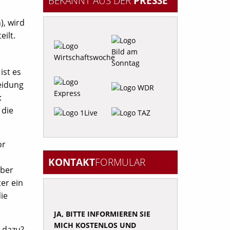
BEKANNT AUS DER
PRESSE
), wird
ilt.
ist es
heidung
:
 die
or
KONTAKT
FORMULAR
über
er ein
ie
JA, BITTE INFORMIEREN SIE
MICH KOSTENLOS UND
 dazu?