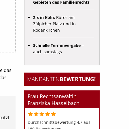
Gebieten des Familienrechts
2 x in Köln:
Büros am
Zülpicher Platz und in
Rodenkirchen
Schnelle Terminvergabe
–
auch samstags
ie das
das
MANDANTEN­
BEWERTUNG!
Frau Rechtsanwältin
Franziska Hasselbach
tützt
Durchschnittsbewertung 4,7 aus
189 Bewertungen