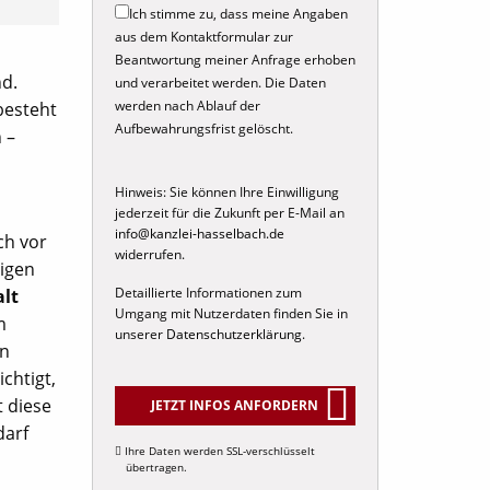
Ich stimme zu, dass meine Angaben
aus dem Kontaktformular zur
Beantwortung meiner Anfrage erhoben
nd.
und verarbeitet werden. Die Daten
werden nach Ablauf der
besteht
Aufbewahrungsfrist gelöscht.
 –
Hinweis: Sie können Ihre Einwilligung
jederzeit für die Zukunft per E-Mail an
info@kanzlei-hasselbach.de
ch vor
widerrufen.
tigen
Detaillierte Informationen zum
lt
Umgang mit Nutzerdaten finden Sie in
m
unserer
Datenschutzerklärung
.
en
chtigt,
 diese
JETZT INFOS ANFORDERN
darf
Ihre Daten werden SSL-verschlüsselt
übertragen.