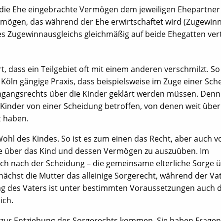
 die Ehe eingebrachte Vermögen dem jeweiligen Ehepartner
ermögen, das während der Ehe erwirtschaftet wird (Zugewinn
s Zugewinnausgleichs gleichmäßig auf beide Ehegatten verte
t, dass ein Teilgebiet oft mit einem anderen verschmilzt. So 
n Köln gängige Praxis, dass beispielsweise im Zuge einer Sc
mgangsrechts über die Kinder geklärt werden müssen. Denn
 Kinder von einer Scheidung betroffen, von denen weit über
t haben.
Wohl des Kindes. So ist es zum einen das Recht, aber auch v
Sorge über das Kind und dessen Vermögen zu auszuüben. Im
uch nach der Scheidung – die gemeinsame elterliche Sorge 
unächst die Mutter das alleinige Sorgerecht, während der Vat
 des Vaters ist unter bestimmten Voraussetzungen auch d
ich.
r zur Entziehung des Sorgerechts kommen. Sie haben Fragen