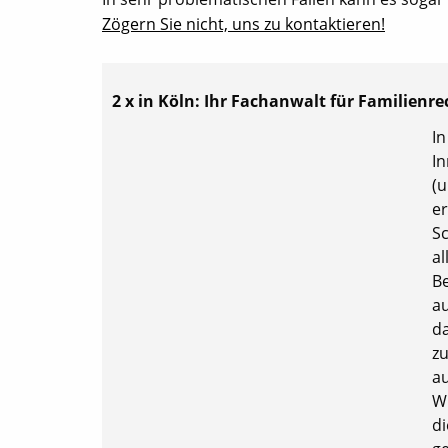
Zögern Sie nicht, uns zu kontaktieren!
2 x in Köln: Ihr Fachanwalt für Familienre
In
In
(u
er
Sc
al
Be
a
da
zu
a
Wi
di