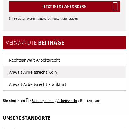
JETZT INFOS ANFORDERN
Ihre Daten werden SSL-verschlüsselt übertragen.
Alternative:
VERWANDTE
BEITRÄGE
Rechtsanwalt Arbeitsrecht
Anwalt Arbeitsrecht Köln
Anwalt Arbeitsrecht Frankfurt
Sie sind hier:
/
Rechtsgebiete
/
Arbeitsrecht
/
Betriebsräte
UNSERE
STANDORTE