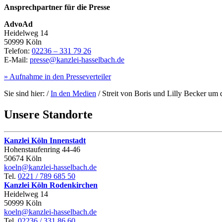
Ansprechpartner für die Presse
AdvoAd
Heidelweg 14
50999 Köln
Telefon:
02236 – 331 79 26
E-Mail:
presse@kanzlei-hasselbach.de
» Aufnahme in den Presseverteiler
Sie sind hier:
/
In den Medien
/
Streit von Boris und Lilly Becker um 
Unsere
Standorte
Kanzlei Köln Innenstadt
Hohenstaufen­ring 44‑46
50674 Köln
koeln@kanzlei-hasselbach.de
Tel.
0221 / 789 685 50
Kanzlei Köln Rodenkirchen
Heidelweg 14
50999 Köln
koeln@kanzlei-hasselbach.de
Tel.
02236 / 331 86 60