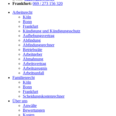
Frankfurt:
069 / 273 156 320
Arbeitsrecht
Köln
Bonn
Frankfurt
Kündigung und Kündigungsschutz
Aufhebungsvertrag
Abfindung
Abfindungsrechner
Betriebsräte
Arbeitgeber
Abmahnung
Arbeitsvertrag
Arbeitszeugnis
Arbeitsunfall
Familienrecht
Köln
Bonn
Frankfurt
Scheidungskostenrechner
Über uns
Anwälte
Bewertungen
Kosten