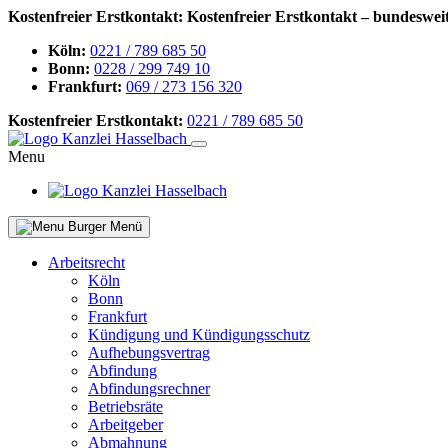
Kostenfreier Erstkontakt:
Kostenfreier Erstkontakt – bundeswei
Köln:
0221 / 789 685 50
Bonn:
0228 / 299 749 10
Frankfurt:
069 / 273 156 320
Kostenfreier Erstkontakt:
0221 / 789 685 50
Menu
Menü
Arbeitsrecht
Köln
Bonn
Frankfurt
Kündigung und Kündigungsschutz
Aufhebungsvertrag
Abfindung
Abfindungsrechner
Betriebsräte
Arbeitgeber
Abmahnung