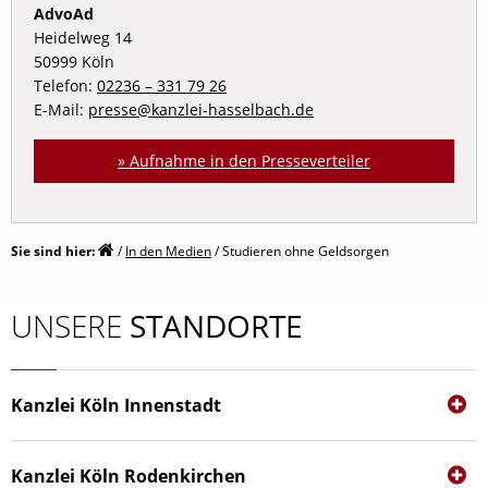
AdvoAd
Heidelweg 14
50999 Köln
Telefon:
02236 – 331 79 26
E-Mail:
presse@kanzlei-hasselbach.de
» Aufnahme in den Presseverteiler
Sie sind hier:
/
In den Medien
/
Studieren ohne Geldsorgen
UNSERE
STANDORTE
Kanzlei Köln Innenstadt
Hohenstaufen­ring 44‑46
50674 Köln
Kanzlei Köln Rodenkirchen