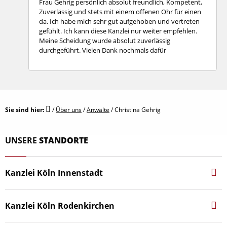
Frau Gehrig persönlich absolut freundlich, Kompetent,
Zuverlässig und stets mit einem offenen Ohr für einen
da. Ich habe mich sehr gut aufgehoben und vertreten
gefühlt. Ich kann diese Kanzlei nur weiter empfehlen.
Meine Scheidung wurde absolut zuverlässig
durchgeführt. Vielen Dank nochmals dafür
Sie sind hier:
/
Über uns
/
Anwälte
/
Christina Gehrig
UNSERE
STANDORTE
Kanzlei Köln Innenstadt
Hohenstaufen­ring 44‑46
50674 Köln
Kanzlei Köln Rodenkirchen
koeln@kanzlei-hasselbach.de
Heidelweg 14