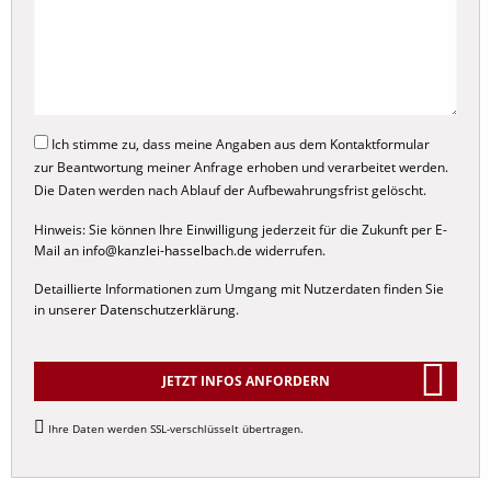
Corona
Familienrecht
Ehevertrag
Ich stimme zu, dass meine Angaben aus dem Kontaktformular
zur Beantwortung meiner Anfrage erhoben und verarbeitet werden.
Internationales Familienrecht
Die Daten werden nach Ablauf der Aufbewahrungsfrist gelöscht.
Scheidungsrecht
Hinweis: Sie können Ihre Einwilligung jederzeit für die Zukunft per E-
Sorgerecht
Mail an
info@kanzlei-hasselbach.de
widerrufen.
Umgangsrecht
Detaillierte Informationen zum Umgang mit Nutzerdaten finden Sie
in unserer
Datenschutzerklärung
.
Unterhaltsrecht
Elternunterhalt
Kindesunterhalt
JETZT INFOS ANFORDERN
Nachehelicher Unterhalt
Alternative:
Ihre Daten werden SSL-verschlüsselt übertragen.
Trennungsunterhalt
Düsseldorfer Tabelle