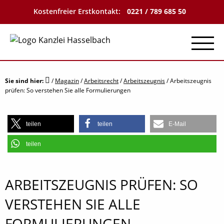
Kostenfreier Erstkontakt:
0221 / 789 685 50
Menu
Sie sind hier:
/
Magazin
/
Arbeitsrecht
/
Arbeitszeugnis
/
Arbeitszeugnis
prüfen: So verstehen Sie alle Formulierungen
teilen
teilen
E-Mail
teilen
ARBEITSZEUGNIS PRÜFEN: SO
VERSTEHEN SIE ALLE
FORMULIERUNGEN