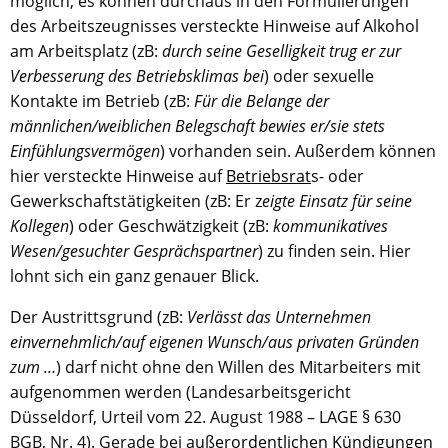
möglich, es können durchaus in den Formulierungen
des Arbeitszeugnisses versteckte Hinweise auf Alkohol
am Arbeitsplatz (zB:
durch seine Geselligkeit trug er zur
Verbesserung des Betriebsklimas bei
) oder sexuelle
Kontakte im Betrieb (zB:
Für die Belange der
männlichen/weiblichen Belegschaft bewies er/sie stets
Einfühlungsvermögen
) vorhanden sein. Außerdem können
hier versteckte Hinweise auf
Betriebsrat
s- oder
Gewerkschaftstätigkeiten (zB: Er z
eigte Einsatz für seine
Kollegen
) oder Geschwätzigkeit (zB:
kommunikatives
Wesen/gesuchter Gesprächspartner
) zu finden sein. Hier
lohnt sich ein ganz genauer Blick.
Der Austrittsgrund (zB:
Verlässt das Unternehmen
einvernehmlich/auf eigenen Wunsch/aus privaten Gründen
zum …
) darf nicht ohne den Willen des Mitarbeiters mit
aufgenommen werden (Landesarbeitsgericht
Düsseldorf, Urteil vom 22. August 1988 – LAGE § 630
BGB, Nr. 4). Gerade bei
außerordentlichen Kündigungen