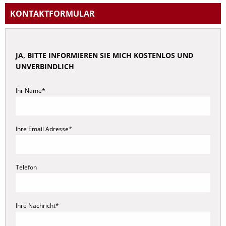
Abfindung
KONTAKT
FORMULAR
Abmahnung
Arbeitsunfall
JA, BITTE INFORMIEREN SIE MICH KOSTENLOS UND
Arbeitsvertrag
UNVERBINDLICH
Arbeitszeit
Arbeitszeugnis
Ihr Name*
Aufhebungsvertrag
Betriebsrat
Ihre Email Adresse*
Bewerbung
Elternzeit
Gehalt
Telefon
Krankheit
Kündigung
Ihre Nachricht*
Urlaubsanspruch