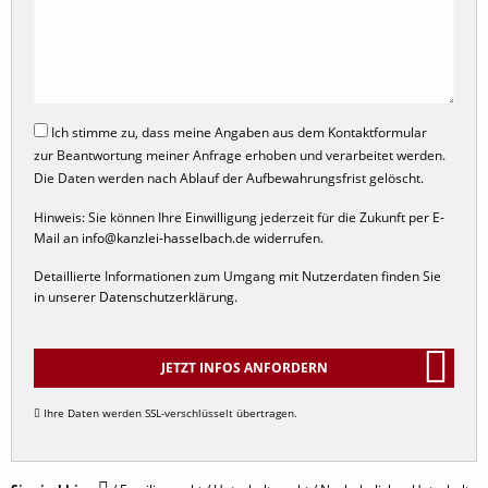
Corona
Familienrecht
Ehevertrag
Ich stimme zu, dass meine Angaben aus dem Kontaktformular
zur Beantwortung meiner Anfrage erhoben und verarbeitet werden.
Internationales Familienrecht
Die Daten werden nach Ablauf der Aufbewahrungsfrist gelöscht.
Scheidungsrecht
Hinweis: Sie können Ihre Einwilligung jederzeit für die Zukunft per E-
Sorgerecht
Mail an
info@kanzlei-hasselbach.de
widerrufen.
Umgangsrecht
Detaillierte Informationen zum Umgang mit Nutzerdaten finden Sie
in unserer
Datenschutzerklärung
.
Unterhaltsrecht
Elternunterhalt
Kindesunterhalt
JETZT INFOS ANFORDERN
Nachehelicher Unterhalt
Ihre Daten werden SSL-verschlüsselt übertragen.
Alternative:
Trennungsunterhalt
Düsseldorfer Tabelle