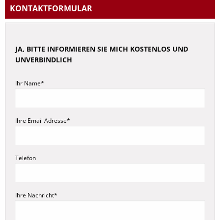
Abfindung
KONTAKT
FORMULAR
Abmahnung
Arbeitsunfall
JA, BITTE INFORMIEREN SIE MICH KOSTENLOS UND
Arbeitsvertrag
UNVERBINDLICH
Arbeitszeit
Arbeitszeugnis
Ihr Name*
Aufhebungsvertrag
Betriebsrat
Ihre Email Adresse*
Bewerbung
Elternzeit
Gehalt
Telefon
Krankheit
Kündigung
Ihre Nachricht*
Urlaubsanspruch