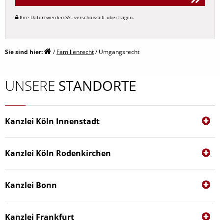
Nachehelicher Unterhalt
Ihre Daten werden SSL-verschlüsselt übertragen.
Alternative:
Trennungsunterhalt
Düsseldorfer Tabelle
Sie sind hier:
/
Familienrecht
/
Umgangsrecht
Zugewinnausgleich
UNSERE
STANDORTE
Kanzlei Köln Innenstadt
Hohenstaufen­ring 44‑46
50674 Köln
Kanzlei Köln Rodenkirchen
koeln@kanzlei-hasselbach.de
Heidelweg 14
Tel.
0221 / 789 685 50
50999 Köln
Kanzlei Bonn
koeln@kanzlei-hasselbach.de
Bornheimer Straße 127
Tel.
02236 / 331 86 60
53119 Bonn
Kanzlei Frankfurt