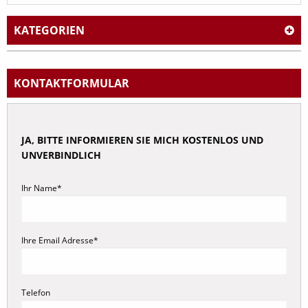
KATEGORIEN
Arbeitsrecht
Abfindung
KONTAKT
FORMULAR
Abmahnung
Arbeitsunfall
JA, BITTE INFORMIEREN SIE MICH KOSTENLOS UND
Arbeitsvertrag
UNVERBINDLICH
Arbeitszeit
Arbeitszeugnis
Ihr Name*
Aufhebungsvertrag
Betriebsrat
Ihre Email Adresse*
Bewerbung
Elternzeit
Gehalt
Telefon