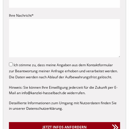
Krankheit
Kündigung
Ihre Nachricht*
Urlaubsanspruch
Corona
Familienrecht
Ehevertrag
Ich stimme zu, dass meine Angaben aus dem Kontaktformular
zur Beantwortung meiner Anfrage erhoben und verarbeitet werden.
Internationales Familienrecht
Die Daten werden nach Ablauf der Aufbewahrungsfrist gelöscht.
Scheidungsrecht
Hinweis: Sie können Ihre Einwilligung jederzeit für die Zukunft per E-
Sorgerecht
Mail an
info@kanzlei-hasselbach.de
widerrufen.
Umgangsrecht
Detaillierte Informationen zum Umgang mit Nutzerdaten finden Sie
in unserer
Datenschutzerklärung
.
Unterhaltsrecht
Elternunterhalt
Kindesunterhalt
JETZT INFOS ANFORDERN