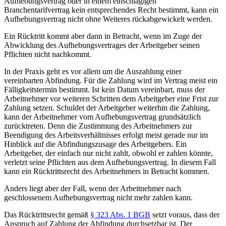
Aufhebungsvertrag oder in einem einschlägigen
Branchentarifvertrag kein entsprechendes Recht bestimmt, kann ein
Aufhebungsvertrag nicht ohne Weiteres rückabgewickelt werden.
Ein Rücktritt kommt aber dann in Betracht, wenn im Zuge der
Abwicklung des Aufhebungsvertrages der Arbeitgeber seinen
Pflichten nicht nachkommt.
In der Praxis geht es vor allem um die Auszahlung einer
vereinbarten Abfindung. Für die Zahlung wird im Vertrag meist ein
Fälligkeitstermin bestimmt. Ist kein Datum vereinbart, muss der
Arbeitnehmer vor weiteren Schritten dem Arbeitgeber eine Frist zur
Zahlung setzen. Schuldet der Arbeitgeber weiterhin die Zahlung,
kann der Arbeitnehmer vom Aufhebungsvertrag grundsätzlich
zurücktreten. Denn die Zustimmung des Arbeitnehmers zur
Beendigung des Arbeitsverhältnisses erfolgt meist gerade nur im
Hinblick auf die Abfindungszusage des Arbeitgebers. Ein
Arbeitgeber, der einfach nur nicht zahlt, obwohl er zahlen könnte,
verletzt seine Pflichten aus dem Aufhebungsvertrag. In diesem Fall
kann ein Rücktrittsrecht des Arbeitnehmers in Betracht kommen.
Anders liegt aber der Fall, wenn der Arbeitnehmer nach
geschlossenem Aufhebungsvertrag nicht mehr zahlen kann.
Das Rücktrittsrecht gemäß
§ 323 Abs. 1 BGB
setzt voraus, dass der
Anspruch auf Zahlung der Abfindung durchsetzbar ist. Der