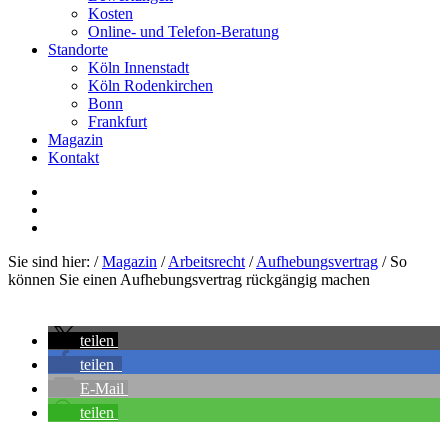
Kosten
Online- und Telefon-Beratung
Standorte
Köln Innenstadt
Köln Rodenkirchen
Bonn
Frankfurt
Magazin
Kontakt
Sie sind hier:
/
Magazin
/
Arbeitsrecht
/
Aufhebungsvertrag
/
So
können Sie einen Aufhebungsvertrag rückgängig machen
teilen
teilen
E-Mail
teilen