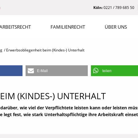
:
Köln:
0221 / 789 685 50
ARBEITSRECHT
FAMILIENRECHT
ÜBER UNS
ht
/
Erwerbsobliegenheit beim (Kindes-) Unterhalt
E-Mail
teilen
IM (KINDES-) UNTERHALT
darüber, wie viel der Verpflichtete leisten kann oder leisten müs
 legt fest, wie stark Unterhaltspflichtige ihre Arbeitskraft einse