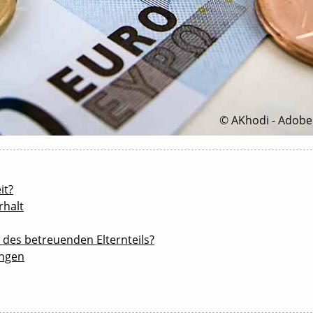
© AKhodi - Adobe
it?
rhalt
 des betreuenden Elternteils?
ungen