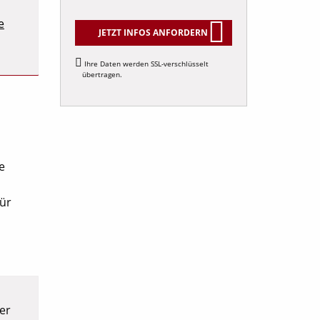
e
JETZT INFOS ANFORDERN
Alternative:
Ihre Daten werden SSL-verschlüsselt
übertragen.
e
für
,
er