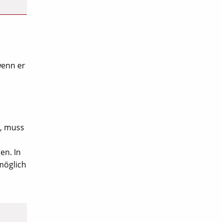
wenn er
t, muss
en. In
möglich