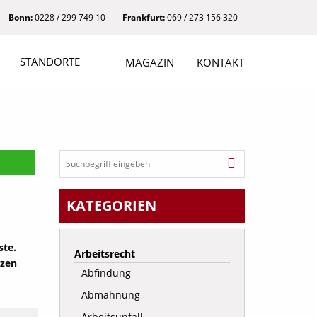
Bonn:
0228 / 299 749 10
Frankfurt:
069 / 273 156 320
STANDORTE
MAGAZIN
KONTAKT
KATEGORIEN
ste.
Arbeitsrecht
tzen
Abfindung
Abmahnung
Arbeitsunfall