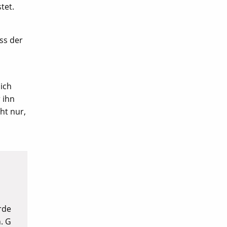
tet.
ss der
ich
 ihn
cht nur,
rde
. G