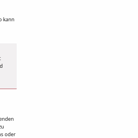
so kann
t
nd
genden
zu
ms oder