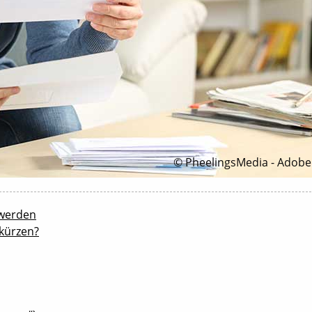
© PheelingsMedia - Adobe
 werden
kürzen?