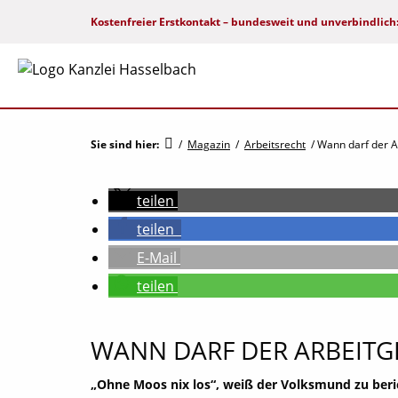
Kostenfreier Erstkontakt – bundesweit und unverbindlich
Menu
Sie sind hier:
/
Magazin
/
Arbeitsrecht
/
Wann darf der A
teilen
teilen
E-Mail
teilen
WANN DARF DER ARBEITG
„Ohne Moos nix los“, weiß der Volksmund zu ber