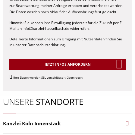
zur Beantwortung meiner Anfrage erhoben und verarbeitet werden.
Internationales Familienrecht
Die Daten werden nach Ablauf der Aufbewahrungsfrist gelöscht.
Scheidungsrecht
Hinweis: Sie können Ihre Einwilligung jederzeit für die Zukunft per E-
Sorgerecht
Mail an
info@kanzlei-hasselbach.de
widerrufen.
Umgangsrecht
Detaillierte Informationen zum Umgang mit Nutzerdaten finden Sie
in unserer
Datenschutzerklärung
.
Unterhaltsrecht
Elternunterhalt
Kindesunterhalt
JETZT INFOS ANFORDERN
Nachehelicher Unterhalt
Alternative:
Ihre Daten werden SSL-verschlüsselt übertragen.
Trennungsunterhalt
Düsseldorfer Tabelle
UNSERE
STANDORTE
Zugewinnausgleich
Kanzlei Köln Innenstadt
Hohenstaufen­ring 44‑46