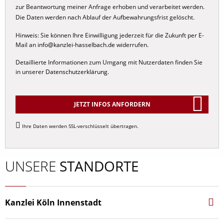
zur Beantwortung meiner Anfrage erhoben und verarbeitet werden.
Internationales Familienrecht
Die Daten werden nach Ablauf der Aufbewahrungsfrist gelöscht.
Scheidungsrecht
Hinweis: Sie können Ihre Einwilligung jederzeit für die Zukunft per E-
Sorgerecht
Mail an
info@kanzlei-hasselbach.de
widerrufen.
Umgangsrecht
Detaillierte Informationen zum Umgang mit Nutzerdaten finden Sie
in unserer
Datenschutzerklärung
.
Unterhaltsrecht
Elternunterhalt
Kindesunterhalt
JETZT INFOS ANFORDERN
Nachehelicher Unterhalt
Alternative:
Ihre Daten werden SSL-verschlüsselt übertragen.
Trennungsunterhalt
Düsseldorfer Tabelle
UNSERE
STANDORTE
Zugewinnausgleich
Kanzlei Köln Innenstadt
Hohenstaufen­ring 44‑46