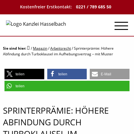
Kostenfreier Erstkontakt:
0221 / 789 685 50
Menu
Sie sind hier:
/
Magazin
/
Arbeitsrecht
/
Sprinterprämie: Höhere
Abfindung durch Turboklausel im Aufhebungsvertrag – mit Muster
teilen
teilen
E-Mail
teilen
SPRINTERPRÄMIE: HÖHERE
ABFINDUNG DURCH
TURBOKLAUSEL IM