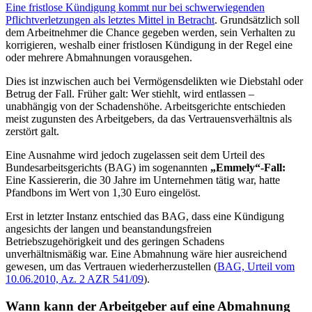
Eine fristlose Kündigung kommt nur bei schwerwiegenden
Pflichtverletzungen als letztes Mittel in Betracht
. Grundsätzlich soll
dem Arbeitnehmer die Chance gegeben werden, sein Verhalten zu
korrigieren, weshalb einer fristlosen Kündigung in der Regel eine
oder mehrere Abmahnungen vorausgehen.
Dies ist inzwischen auch bei Vermögensdelikten wie Diebstahl oder
Betrug der Fall. Früher galt: Wer stiehlt, wird entlassen –
unabhängig von der Schadenshöhe. Arbeitsgerichte entschieden
meist zugunsten des Arbeitgebers, da das Vertrauensverhältnis als
zerstört galt.
Eine Ausnahme wird jedoch zugelassen seit dem Urteil des
Bundesarbeitsgerichts (BAG) im sogenannten
„Emmely“-Fall:
Eine Kassiererin, die 30 Jahre im Unternehmen tätig war, hatte
Pfandbons im Wert von 1,30 Euro eingelöst.
Erst in letzter Instanz entschied das BAG, dass eine Kündigung
angesichts der langen und beanstandungsfreien
Betriebszugehörigkeit und des geringen Schadens
unverhältnismäßig war. Eine Abmahnung wäre hier ausreichend
gewesen, um das Vertrauen wiederherzustellen (
BAG, Urteil vom
10.06.2010, Az. 2 AZR 541/09
).
Wann kann der Arbeitgeber auf eine Abmahnung